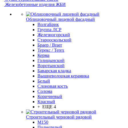
Железобетонные изделия ЖБИ
Облицовочный лицевой фасадный
ВолгаБрик
Группа ЛСР
Железногорский
Старооскольский
Браер / Braer
Терекс / Terex
Керма
Голицынский
Воротынский
Баварская кладка
Вышневолоцкая керамика
Белый
Слоновая кость
Солома
Коричневый
Красный
+ ЕЩЕ 4
Строительный черновой рядовой
М150
Полнотелый