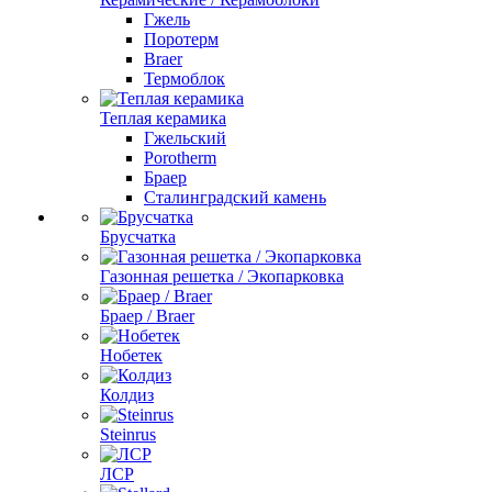
Гжель
Поротерм
Braer
Термоблок
Теплая керамика
Гжельский
Porotherm
Браер
Сталинградский камень
Брусчатка
Газонная решетка / Экопарковка
Браер / Braer
Нобетек
Колдиз
Steinrus
ЛСР