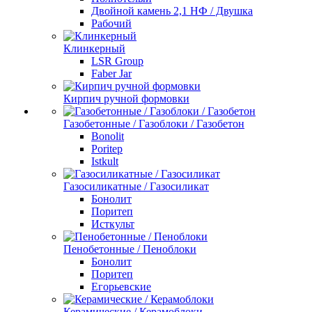
Двойной камень 2,1 НФ / Двушка
Рабочий
Клинкерный
LSR Group
Faber Jar
Кирпич ручной формовки
Газобетонные / Газоблоки / Газобетон
Bonolit
Poritep
Istkult
Газосиликатные / Газосиликат
Бонолит
Поритеп
Исткульт
Пенобетонные / Пеноблоки
Бонолит
Поритеп
Егорьевские
Керамические / Керамоблоки