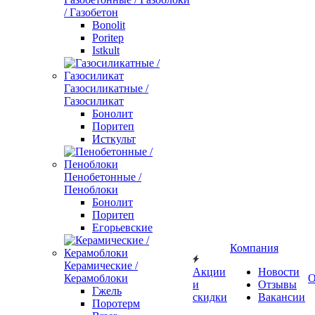
/ Газобетон
Bonolit
Poritep
Istkult
Газосиликатные /
Газосиликат
Бонолит
Поритеп
Исткульт
Пенобетонные /
Пеноблоки
Бонолит
Поритеп
Егорьевские
Компания
Керамические /
Акции
Новости
Керамоблоки
О
и
Отзывы
Гжель
скидки
Вакансии
Поротерм