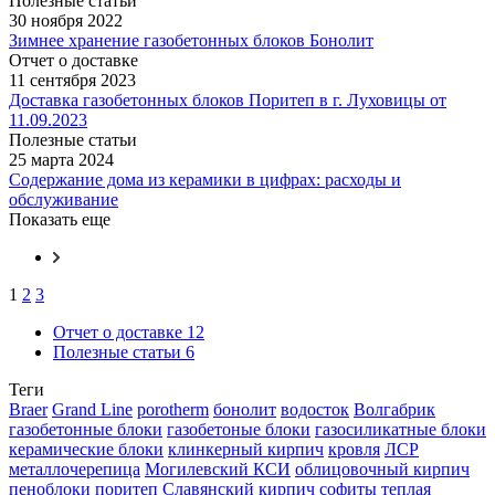
Полезные статьи
30 ноября 2022
Зимнее хранение газобетонных блоков Бонолит
Отчет о доставке
11 сентября 2023
Доставка газобетонных блоков Поритеп в г. Луховицы от
11.09.2023
Полезные статьи
25 марта 2024
Содержание дома из керамики в цифрах: расходы и
обслуживание
Показать еще
1
2
3
Отчет о доставке
12
Полезные статьи
6
Теги
Braer
Grand Line
porotherm
бонолит
водосток
Волгабрик
газобетонные блоки
газобетоные блоки
газосиликатные блоки
керамические блоки
клинкерный кирпич
кровля
ЛСР
металлочерепица
Могилевский КСИ
облицовочный кирпич
пеноблоки
поритеп
Славянский кирпич
софиты
теплая