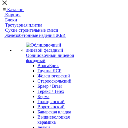
Каталог
Кирпич
Блоки
Тротуарная плитка
Сухие строительные смеси
Железобетонные изделия ЖБИ
Облицовочный лицевой
фасадный
ВолгаБрик
Группа ЛСР
Железногорский
Старооскольский
Браер / Braer
Терекс / Terex
Керма
Голицынский
Воротынский
Баварская кладка
Вышневолоцкая
керамика
Белый