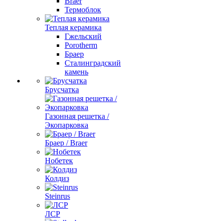
Braer
Термоблок
Теплая керамика
Гжельский
Porotherm
Браер
Сталинградский
камень
Брусчатка
Газонная решетка /
Экопарковка
Браер / Braer
Нобетек
Колдиз
Steinrus
ЛСР