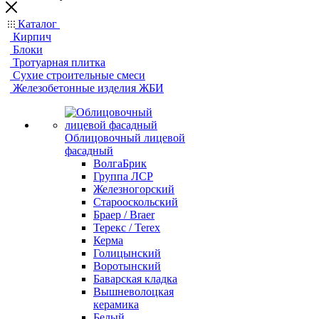
Каталог
Кирпич
Блоки
Тротуарная плитка
Сухие строительные смеси
Железобетонные изделия ЖБИ
Облицовочный лицевой
фасадный
ВолгаБрик
Группа ЛСР
Железногорский
Старооскольский
Браер / Braer
Терекс / Terex
Керма
Голицынский
Воротынский
Баварская кладка
Вышневолоцкая
керамика
Белый