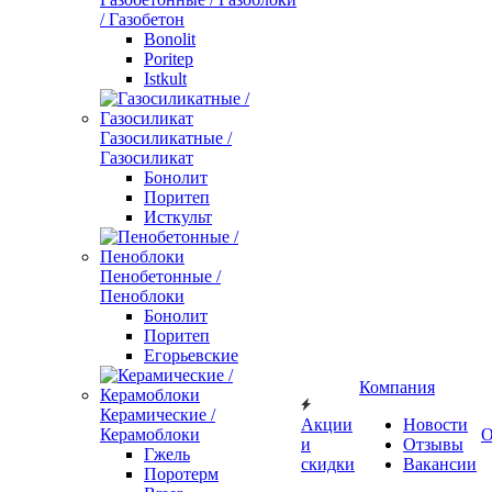
/ Газобетон
Bonolit
Poritep
Istkult
Газосиликатные /
Газосиликат
Бонолит
Поритеп
Исткульт
Пенобетонные /
Пеноблоки
Бонолит
Поритеп
Егорьевские
Компания
Керамические /
Акции
Новости
Керамоблоки
О
и
Отзывы
Гжель
скидки
Вакансии
Поротерм