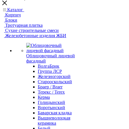
Каталог
Кирпич
Блоки
Тротуарная плитка
Сухие строительные смеси
Железобетонные изделия ЖБИ
Облицовочный лицевой
фасадный
ВолгаБрик
Группа ЛСР
Железногорский
Старооскольский
Браер / Braer
Терекс / Terex
Керма
Голицынский
Воротынский
Баварская кладка
Вышневолоцкая
керамика
Белый