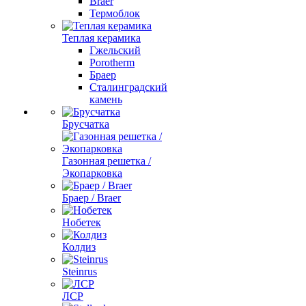
Braer
Термоблок
Теплая керамика
Гжельский
Porotherm
Браер
Сталинградский
камень
Брусчатка
Газонная решетка /
Экопарковка
Браер / Braer
Нобетек
Колдиз
Steinrus
ЛСР