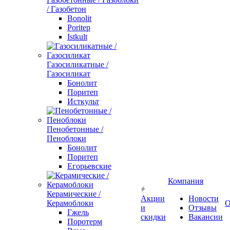
/ Газобетон
Bonolit
Poritep
Istkult
Газосиликатные /
Газосиликат
Бонолит
Поритеп
Исткульт
Пенобетонные /
Пеноблоки
Бонолит
Поритеп
Егорьевские
Компания
Керамические /
Акции
Новости
Керамоблоки
О
и
Отзывы
Гжель
скидки
Вакансии
Поротерм