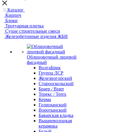
Каталог
Кирпич
Блоки
Тротуарная плитка
Сухие строительные смеси
Железобетонные изделия ЖБИ
Облицовочный лицевой
фасадный
ВолгаБрик
Группа ЛСР
Железногорский
Старооскольский
Браер / Braer
Терекс / Terex
Керма
Голицынский
Воротынский
Баварская кладка
Вышневолоцкая
керамика
Белый