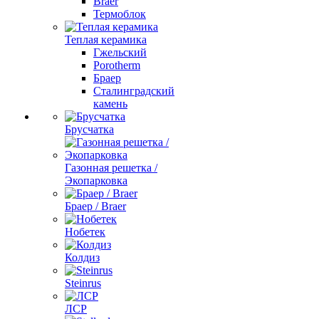
Braer
Термоблок
Теплая керамика
Гжельский
Porotherm
Браер
Сталинградский
камень
Брусчатка
Газонная решетка /
Экопарковка
Браер / Braer
Нобетек
Колдиз
Steinrus
ЛСР